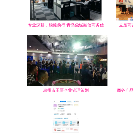
专业深耕，稳健前行 青岛鼎铖融信商务信
立足商
息咨询与企业管理咨询的前瞻思考
——SA
惠州市王哥企业管理策划
商务产品