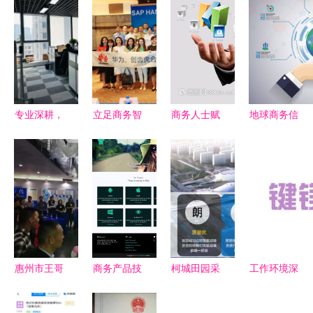
专业深耕，
立足商务智
商务人士赋
地球商务信
稳健前行
能 从大数
能科技 现
息图 洞察
青岛鼎铖融
据中挖掘企
代企业管理
全球商务信
信商务信息
业价值——
咨询的智慧
息的战略价
咨询与企业
SAP HANA
实践
值
管理咨询的
创新解决方
前瞻思考
案（深圳）
研讨会商务
惠州市王哥
商务产品技
柯城田园采
工作环境深
信息咨询
企业管理策
术信息网模
摘园种植项
度解析 键
划
板免费下载
目申请报告
镁乐商务信